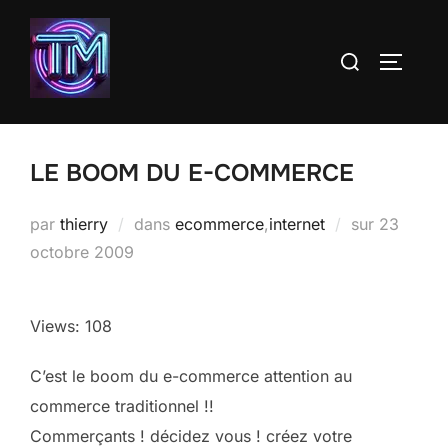
Aller
au
Rechercher :
PERMUT
contenu
LE BOOM DU E-COMMERCE
Publié
par
thierry
dans
ecommerce
,
internet
sur
23
le
octobre 2009
Views: 108
C’est le boom du e-commerce attention au
commerce traditionnel !!
Commerçants ! décidez vous ! créez votre