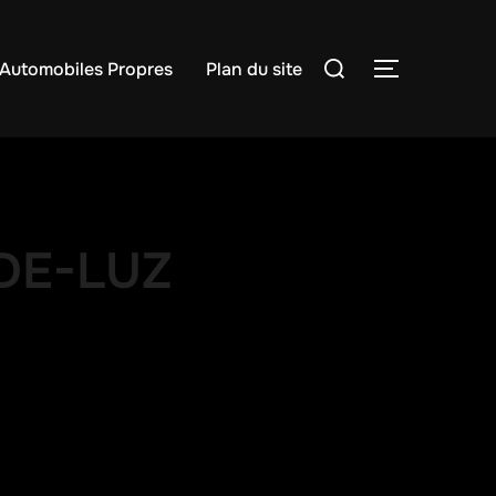
Rechercher :
Automobiles Propres
Plan du site
PERMUTER
DE-LUZ