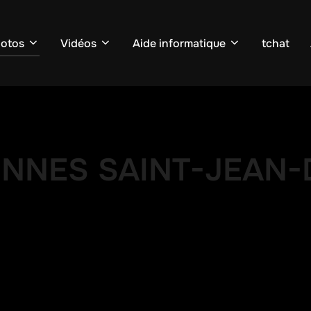
otos
Vidéos
Aide informatique
tchat
ENNES SAINT-JEAN-