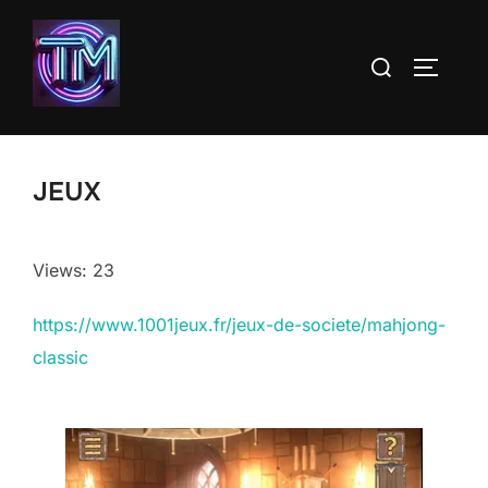
Aller
au
Rechercher :
PERMUT
contenu
JEUX
Views: 23
https://www.1001jeux.fr/jeux-de-societe/mahjong-
classic