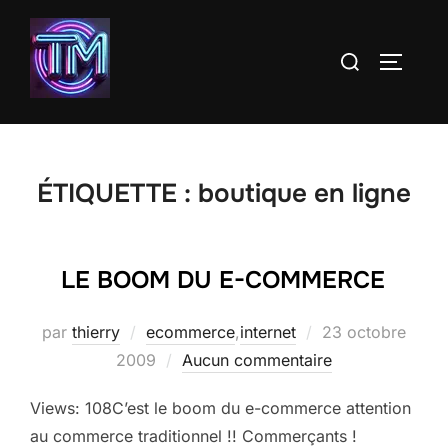
Aller
au
Rechercher :
PERMUT
contenu
ÉTIQUETTE :
boutique en ligne
LE BOOM DU E-COMMERCE
Publié
par
thierry
ecommerce
,
internet
23 octobre
le
2009
Aucun commentaire
Views: 108C’est le boom du e-commerce attention
au commerce traditionnel !! Commerçants !