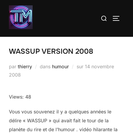
Aller
au
Rechercher :
PERMUT
contenu
WASSUP VERSION 2008
Publié
par
thierry
dans
humour
sur
14 novembre
le
2008
Views: 48
Vous vous souvenez il y a quelques années le
délire « WASSUP » qui avait fait le tour de la
planète du rire et de l’humour . vidéo hilarante la