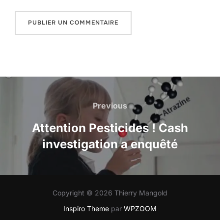
NAVIGATION
DE
Previous
Previous
L’ARTICLE
Attention Pesticides ! Cash
investigation a enquêté
Copyright © 2026 Thierry Mangold
Inspiro Theme
par
WPZOOM