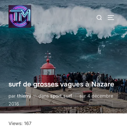
Aller
au
Rechercher :
PERMUT
contenu
surf de grosses vagues à Nazare
Publié
par
thierry
dans
sport
,
surf
sur
4 décembre
le
2016
Views: 167