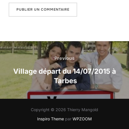
NAVIGATION
DE
Previous
Previous
L’ARTICLE
Village départ du 14/07/2015 à
Tarbes
Copyright © 2026 Thierry Mangold
Inspiro Theme
par
WPZOOM