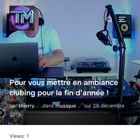
Aller
au
Rechercher :
PERMUT
contenu
Pour vous mettre en ambiance
clubing pour la fin d’année !
Publié
par
thierry
dans
musique
sur
29 décembre
le
2015
Views: 1