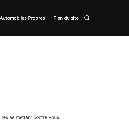
Rechercher :
Automobiles Propres
Plan du site
PERMUTER
ines se mettent contre vous.