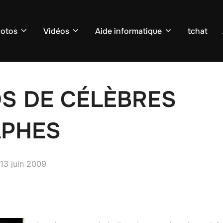
otos
Vidéos
Aide informatique
tchat
S DE CÉLÈBRES
PHES
Publié
13 juin 2009
le