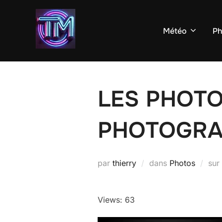
Aller
au
Météo
Ph
contenu
LES PHOTO
PHOTOGRA
par
thierry
dans
Photos
sur
Views: 63