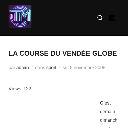
Aller
au
Rechercher :
PERMUT
contenu
LA COURSE DU VENDÉE GLOBE
Publié
par
admin
dans
sport
sur
8 novembre 2008
le
Views: 122
C’
est
demain
dimanch