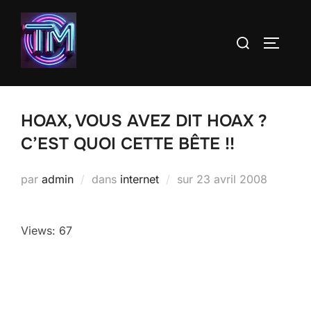
Aller
au
Rechercher :
PERMUT
contenu
HOAX, VOUS AVEZ DIT HOAX ?
C’EST QUOI CETTE BÊTE !!
Publié
par
admin
dans
internet
sur
23 avril 2008
le
Views: 67