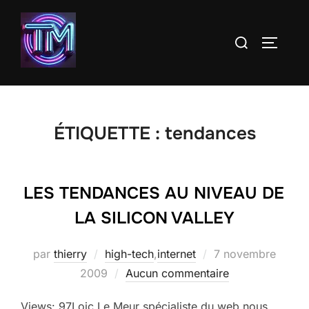
Aller
au
Rechercher :
PERMUT
contenu
ÉTIQUETTE :
tendances
LES TENDANCES AU NIVEAU DE
LA SILICON VALLEY
Publié
par
thierry
high-tech
,
internet
7 novembre
le
2009
Aucun commentaire
Views: 97Loic Le Meur spécialiste du web nous