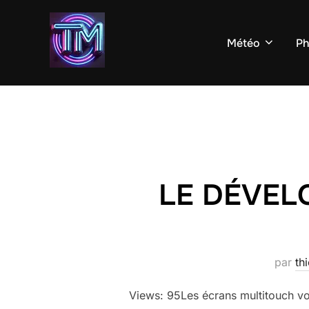
Aller
au
Météo
Ph
contenu
LE DÉVEL
par
th
Views: 95Les écrans multitouch vou