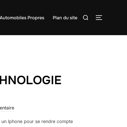
Rechercher :
Automobiles Propres
Plan du site
PERMUTER
CHNOLOGIE
ntaire
er un Iphone pour se rendre compte