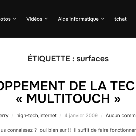
otos
Vidéos
Aide informatique
tchat
ÉTIQUETTE :
surfaces
OPPEMENT DE LA TE
« MULTITOUCH »
Publié
ierry
high-tech
,
internet
4 janvier 2009
Aucun comme
le
s connaissez ? oui bien sur !! il suffit de faire fonctionn