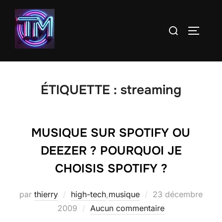
Aller
au
Rechercher :
PERMUT
contenu
ÉTIQUETTE :
streaming
MUSIQUE SUR SPOTIFY OU
DEEZER ? POURQUOI JE
CHOISIS SPOTIFY ?
Publié
par
thierry
high-tech
,
musique
23 décembre
le
2009
Aucun commentaire