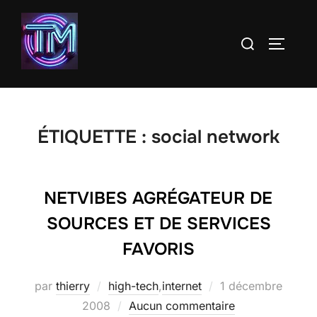
Aller
au
Rechercher :
PERMUT
contenu
ÉTIQUETTE :
social network
NETVIBES AGRÉGATEUR DE
SOURCES ET DE SERVICES
FAVORIS
Publié
par
thierry
high-tech
,
internet
1 décembre
le
2008
Aucun commentaire