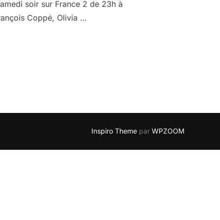
 samedi soir sur France 2 de 23h à
François Coppé, Olivia …
L’ÉMISSION DE LAURENT RUQUIER « ON N’EST PAS COUCHÉS » »
Inspiro Theme
par
WPZOOM