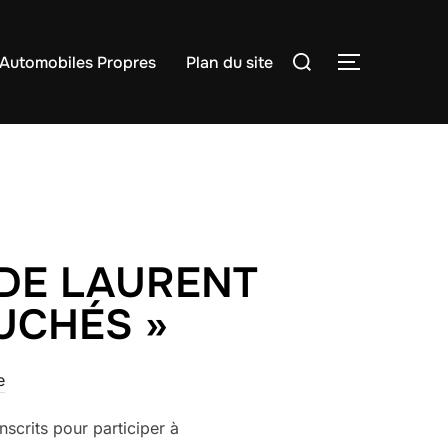
Rechercher :
Automobiles Propres
Plan du site
PERMUTER
 DE LAURENT
UCHÉS »
e
scrits pour participer à