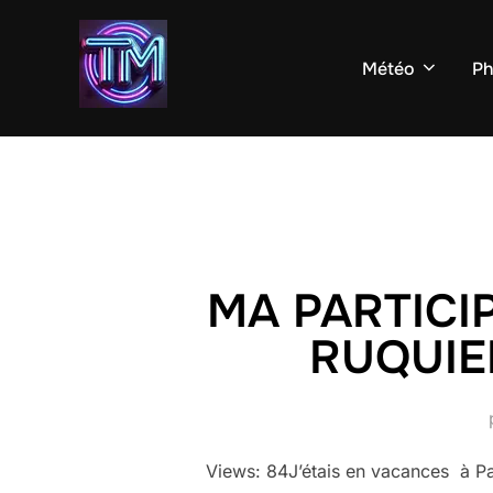
Aller
au
Météo
Ph
contenu
MA PARTICI
RUQUIE
Views: 84J’étais en vacances à Par