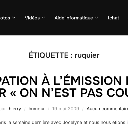
otos
Vidéos
Aide informatique
tchat
ÉTIQUETTE :
ruquier
PATION À L’ÉMISSION
R « ON N’EST PAS CO
Publié
par
thierry
humour
19 mai 2009
Aucun commentair
le
is la semaine dernière avec Jocelyne et nous nous étions in