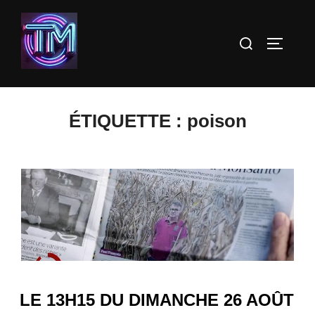
Aller
au
Rechercher :
PERMUT
contenu
ÉTIQUETTE :
poison
LE 13H15 DU DIMANCHE 26 AOÛT