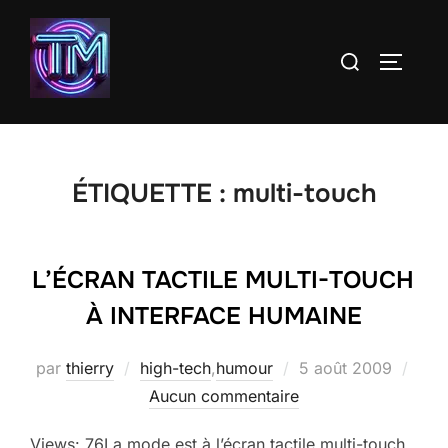
Aller
au
Rechercher :
PERMUT
contenu
ÉTIQUETTE :
multi-touch
L’ÉCRAN TACTILE MULTI-TOUCH
À INTERFACE HUMAINE
Publié
par
thierry
high-tech
,
humour
5 août 2009
le
Aucun commentaire
Views: 76La mode est à l’écran tactile multi-touch,