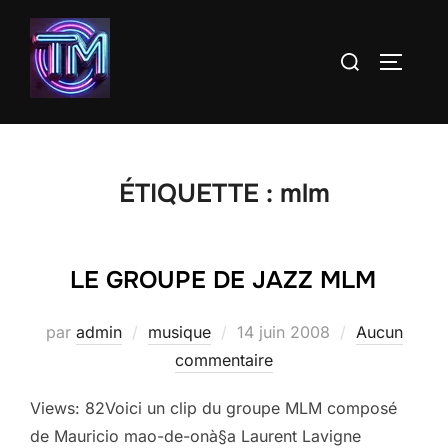
Aller
au
Rechercher :
PERMUT
contenu
ÉTIQUETTE :
mlm
LE GROUPE DE JAZZ MLM
Publié
par
admin
musique
14 juin 2008
Aucun
le
commentaire
Views: 82Voici un clip du groupe MLM composé
de Mauricio mao-de-onà§a Laurent Lavigne