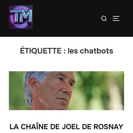
Aller
au
Rechercher :
PERMUT
contenu
ÉTIQUETTE :
les chatbots
LA CHAÎNE DE JOEL DE ROSNAY