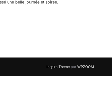
sé une belle journée et soirée.
UX MARIÉS SÉVERINE ET GRÉGORY »
Inspiro Theme
par
WPZOOM