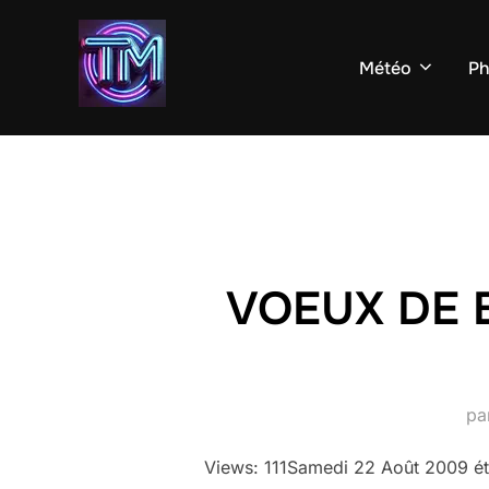
Aller
au
Météo
Ph
contenu
VOEUX DE 
pa
Views: 111Samedi 22 Août 2009 étai