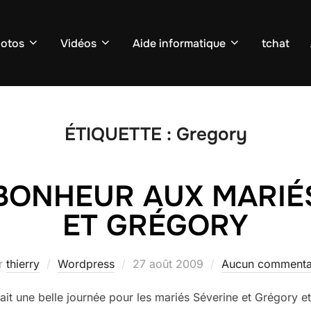
otos
Vidéos
Aide informatique
tchat
ÉTIQUETTE :
Gregory
BONHEUR AUX MARIÉ
ET GRÉGORY
Publié
r
thierry
Wordpress
27 août 2009
Aucun commenta
le
t une belle journée pour les mariés Séverine et Grégory et 