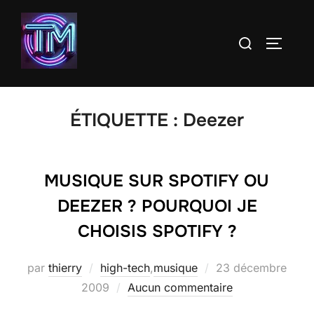
Aller
au
Rechercher :
PERMUT
contenu
ÉTIQUETTE :
Deezer
MUSIQUE SUR SPOTIFY OU
DEEZER ? POURQUOI JE
CHOISIS SPOTIFY ?
Publié
par
thierry
high-tech
,
musique
23 décembre
le
2009
Aucun commentaire