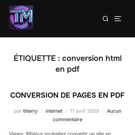
Aller
au
Rechercher :
PERMUT
contenu
ÉTIQUETTE :
conversion html
en pdf
CONVERSION DE PAGES EN PDF
Publié
par
thierry
internet
11 avril 2009
Aucun
le
commentaire
Views: 99Vous souhaitez convertir un site en