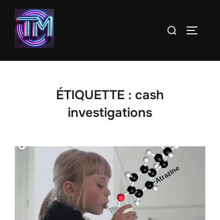
Aller
au
Rechercher :
PERMUT
contenu
ÉTIQUETTE :
cash
investigations