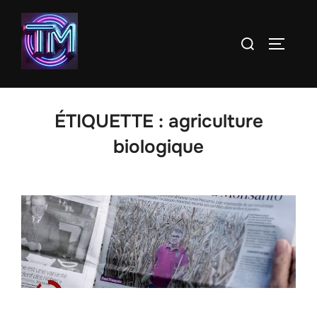
Aller
au
Rechercher :
PERMUT
contenu
ÉTIQUETTE :
agriculture
biologique