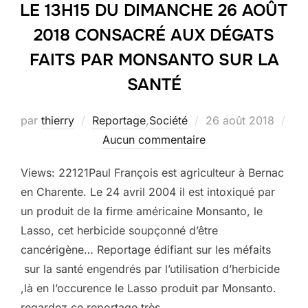
LE 13H15 DU DIMANCHE 26 AOÛT
2018 CONSACRÉ AUX DÉGATS
FAITS PAR MONSANTO SUR LA
SANTÉ
Publié
par
thierry
Reportage
,
Société
26 août 2018
le
Aucun commentaire
Views: 22121Paul François est agriculteur à Bernac
en Charente. Le 24 avril 2004 il est intoxiqué par
un produit de la firme américaine Monsanto, le
Lasso, cet herbicide soupçonné d’être
cancérigène… Reportage édifiant sur les méfaits
sur la santé engendrés par l’utilisation d’herbicide
,là en l’occurence le Lasso produit par Monsanto.
regardez ce reportage très …