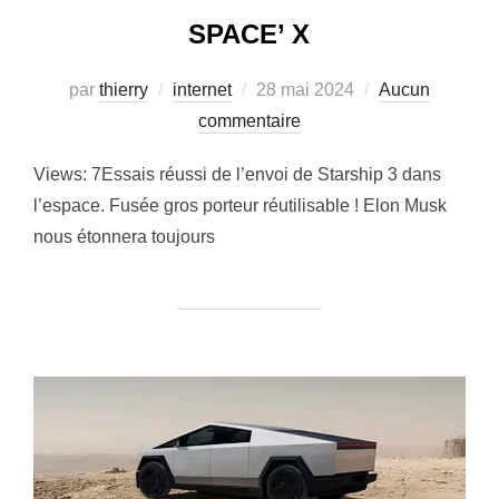
SPACE’ X
Publié
par
thierry
internet
28 mai 2024
Aucun
le
commentaire
Views: 7Essais réussi de l’envoi de Starship 3 dans
l’espace. Fusée gros porteur réutilisable ! Elon Musk
nous étonnera toujours