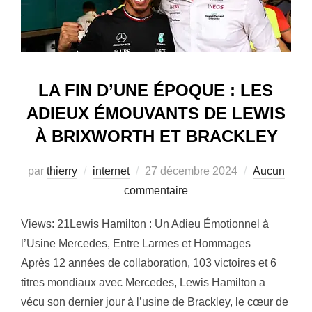
LA FIN D’UNE ÉPOQUE : LES
ADIEUX ÉMOUVANTS DE LEWIS
À BRIXWORTH ET BRACKLEY
Publié
par
thierry
internet
27 décembre 2024
Aucun
le
commentaire
Views: 21Lewis Hamilton : Un Adieu Émotionnel à
l’Usine Mercedes, Entre Larmes et Hommages
Après 12 années de collaboration, 103 victoires et 6
titres mondiaux avec Mercedes, Lewis Hamilton a
vécu son dernier jour à l’usine de Brackley, le cœur de