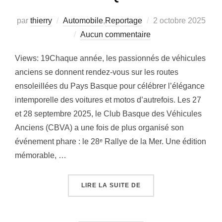
Publié
par
thierry
Automobile
,
Reportage
2 octobre 2025
le
Aucun commentaire
Views: 19Chaque année, les passionnés de véhicules
anciens se donnent rendez-vous sur les routes
ensoleillées du Pays Basque pour célébrer l’élégance
intemporelle des voitures et motos d’autrefois. Les 27
et 28 septembre 2025, le Club Basque des Véhicules
Anciens (CBVA) a une fois de plus organisé son
événement phare : le 28ᵉ Rallye de la Mer. Une édition
mémorable, …
« LE 28ᵉ RALLYE DE L
LIRE LA SUITE DE