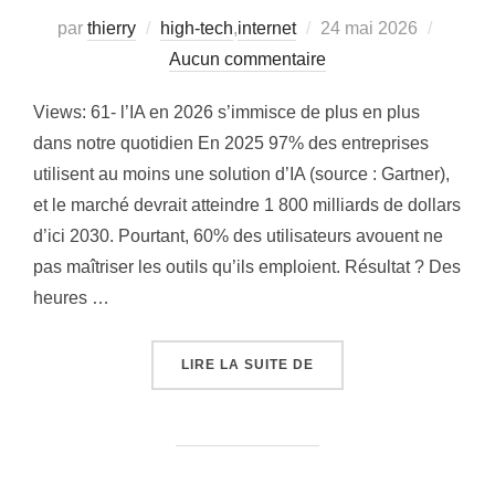
Publié
par
thierry
high-tech
,
internet
24 mai 2026
le
Aucun commentaire
Views: 61- l’IA en 2026 s’immisce de plus en plus
dans notre quotidien En 2025 97% des entreprises
utilisent au moins une solution d’IA (source : Gartner),
et le marché devrait atteindre 1 800 milliards de dollars
d’ici 2030. Pourtant, 60% des utilisateurs avouent ne
pas maîtriser les outils qu’ils emploient. Résultat ? Des
heures …
« QUELLE IA CHOISIR ?
LIRE LA SUITE DE