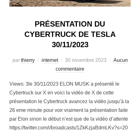
PRÉSENTATION DU
CYBERTRUCK DE TESLA
30/11/2023
Publié
par
thierry
internet
30 novembre 2023
Aucun
le
commentaire
Views: 3le 30/11/2023 ELON MUSK a présenté le
Cybertruck sur X en voici la vidéo de X de cette
présentation le Cybertruck avancez la vidéo jusqu’à la
26 eme minute pour voir vraiment la présentation faite
par Elon sinon le début n’est que de la vidéo d’attente
https://twitter.com/i/broadcasts/1ZkKzjaBdmLKv?s=20