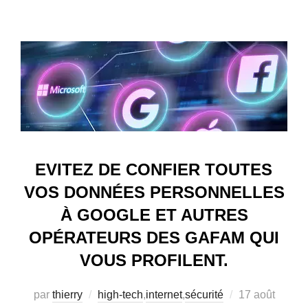
EVITEZ DE CONFIER TOUTES
VOS DONNÉES PERSONNELLES
À GOOGLE ET AUTRES
OPÉRATEURS DES GAFAM QUI
VOUS PROFILENT.
Publié
par
thierry
high-tech
,
internet
,
sécurité
17 août