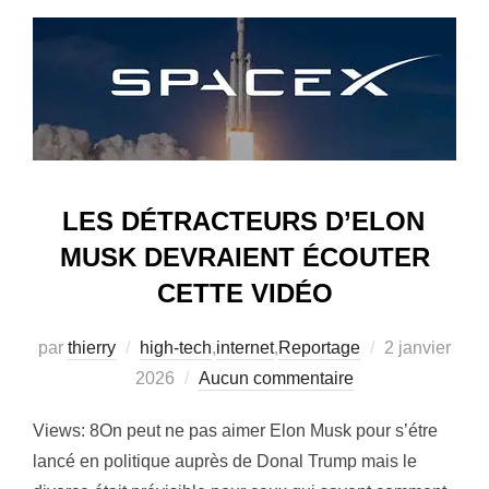
LES DÉTRACTEURS D’ELON
MUSK DEVRAIENT ÉCOUTER
CETTE VIDÉO
Publié
par
thierry
high-tech
,
internet
,
Reportage
2 janvier
le
2026
Aucun commentaire
Views: 8On peut ne pas aimer Elon Musk pour s’étre
lancé en politique auprès de Donal Trump mais le